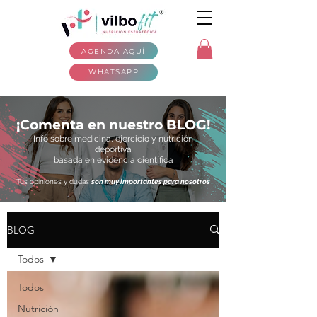
AGENDA AQUÍ
WHATSAPP
¡Comenta en nuestro BLOG!
Info sobre medicina, ejercicio y nutrición
deportiva
basada en evidencia científica
Tus opiniones y dudas
son muy importantes para nosotros
BLOG
Todos
Todos
Nutrición