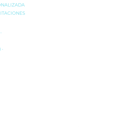
ONALIZADA
ITACIONES
)
-
Nuestra comunidad exclusiva de cambio de composición
)
-
Entrena con nosotros y cambia tu cuerpo en 12 semanas
profesional de pautas de alimentación para nutricionistas
41391985
9:00 a 20:00 / Sa 09:00 a 12:00 / Dom cerrado.
 0130, of 710, Providencia, Metro TOBALABA