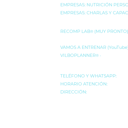
EMPRESAS: NUTRICIÓN PERS
EMPRESAS: CHARLAS Y CAPAC
RECOMP LAB
(MUY PRONTO
®
corporal
VAMOS A ENTRENAR (YouTube
VILBOPLANNER
® -
Planificador 
TELÉFONO Y WHATSAPP:
+569
HORARIO ATENCIÓN:
Lu a Vi 0
DIRECCIÓN:
Luis Thayer Ojeda,