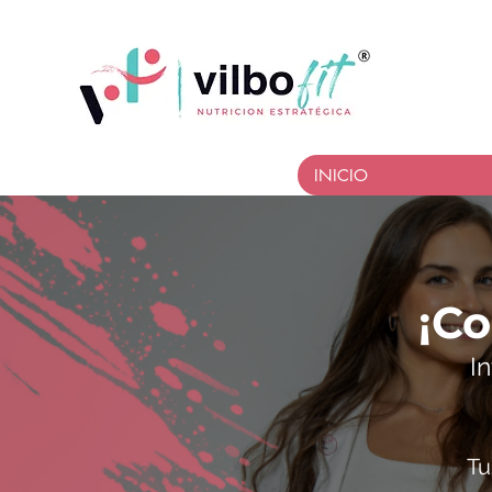
INICIO
¡C
I
Tu