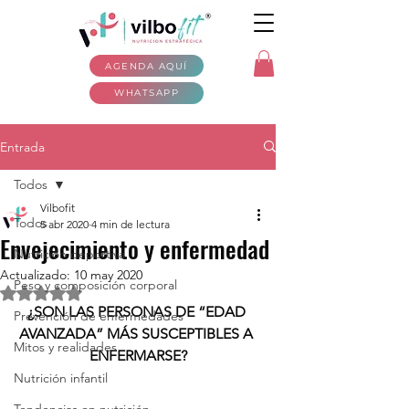
AGENDA AQUÍ
WHATSAPP
Entrada
Todos
Vilbofit
Todos
5 abr 2020
4 min de lectura
Envejecimiento y enfermedad
Nutrición deportiva
Actualizado:
10 may 2020
Peso y composición corporal
Obtuvo NaN de 5 estrellas.
¿SON LAS PERSONAS DE “EDAD 
Prevención de enfermedades
AVANZADA” MÁS SUSCEPTIBLES A 
Mitos y realidades
ENFERMARSE?
Nutrición infantil
Tendencias en nutrición