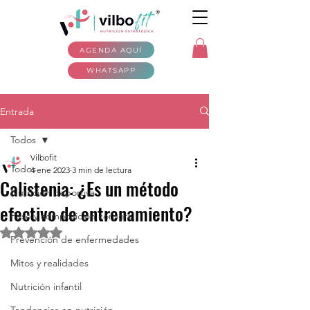
AGENDA AQUÍ
WHATSAPP
Entrada
Todos
Vilbofit
Todos
4 ene 2023
3 min de lectura
Calistenia: ¿Es un método
Nutrición deportiva
efectivo de entrenamiento?
Peso y composición corporal
Obtuvo NaN de 5 estrellas.
Prevención de enfermedades
Mitos y realidades
Nutrición infantil
Tendencias en nutrición